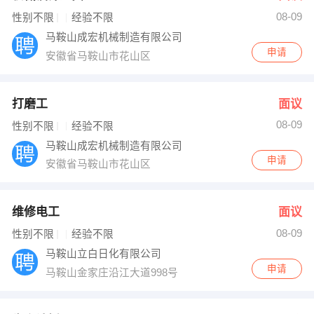
08-09
出纳
保险
性别不限
经验不限
马鞍山成宏机械制造有限公司
编辑
法律
申请
安徽省马鞍山市花山区
保洁
贸易采购
打磨工
面议
跟单
理财顾问
08-09
性别不限
经验不限
马鞍山成宏机械制造有限公司
其他职位
申请
安徽省马鞍山市花山区
维修电工
面议
08-09
性别不限
经验不限
马鞍山立白日化有限公司
申请
马鞍山金家庄沿江大道998号