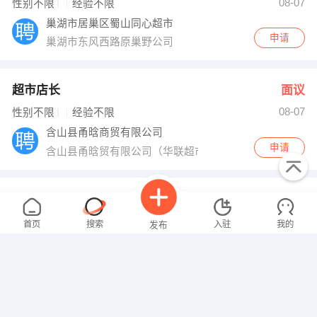
08-07
性别不限
经验不限
巢湖市居巢区蜀山同心超市
申请
巢湖市东风西路原巢野公司
超市店长
面议
08-07
性别不限
经验不限
含山县甬晗商贸有限公司
申请
含山县甬晗贸有限公司（华联超市）
业务经理
面议
08-07
性别不限
经验不限
首页
搜索
入驻
我的
发布
安徽瑞邦气模有限责任公司
申请
安徽省巢湖市长江东路（亚父）段28号
电气工程师
面议