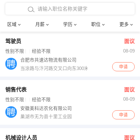
4000-5000元
本科
行政后勤
建筑装潢
确定
区域
月薪
学历
职位
更多
5000-8000元
硕士
销售岗位
教师
驾驶员
面议
8000-12000元
博士
文员
护士
08-09
性别不限
经验不限
12000-20000元
财务会计
传单派发
合肥市共速达物流有限公司
申请
当涂路与汴河路交叉口向东300米现代物流园内
其他
超市零售
促销导购
网络IT
保健按摩
销售代表
面议
08-09
性别不限
经验不限
快递员
前台接待
安徽美科达农化有限公司
申请
巢湖市无为县十里工业园
收银员
技术员/工程师
水电/机修
部门经理
机械设计人员
面议