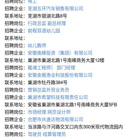
招聘岗位：
电工
招聘企业：
芜湖五环汽车销售有限公司
联系地址：芜湖市银湖北路8号
招聘岗位：
行政总监
副总经理
招聘企业：
前程双语幼儿园
联系地址：
招聘岗位：
幼儿教师
招聘企业：
安徽南峰投资（集团）有限公司
联系地址：巢湖市巢湖北路1号南峰商务大厦12楼
招聘岗位：
暖通工程师］
部门经理
招聘企业：
安徽金猴渔业科技股份有限公司
联系地址：巢湖市牡丹路384号
招聘岗位：
营销总监外贸业务员
招聘企业：
巢湖市希望科技有限责任公司
联系地址：安徽省巢湖市巢湖北路1号南峰商务大厦5FB
招聘岗位：
市场经理
网页设计师
招聘企业：
合肥市共速达物流有限公司
联系地址：当涂路与汴河路交叉口向东300米现代物流园内
招聘岗位：
驾驶员
结算管理员